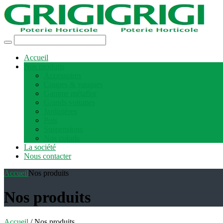
Accueil
Nos produits
Accessoires
Coupes & vasques
Gamme métaflor
Grands volumes
Jardinières
Pots
Suspensions
Nos coloris
La société
Nous contacter
Accueil
Nos produits
Nos produits
Accueil
/ Nos produits