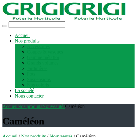
Accueil
Nos produits
Accessoires
Coupes & vasques
Gamme métaflor
Grands volumes
Jardinières
Pots
Suspensions
Nos coloris
La société
Nous contacter
Accueil
Nos produits
Nouveautés
Caméléon
Caméléon
Accueil
/
Nos produits
/
Nouveautés
/ Caméléon