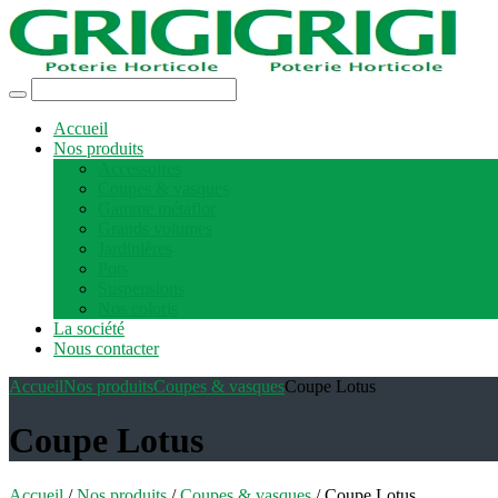
Accueil
Nos produits
Accessoires
Coupes & vasques
Gamme métaflor
Grands volumes
Jardinières
Pots
Suspensions
Nos coloris
La société
Nous contacter
Accueil
Nos produits
Coupes & vasques
Coupe Lotus
Coupe Lotus
Accueil
/
Nos produits
/
Coupes & vasques
/ Coupe Lotus