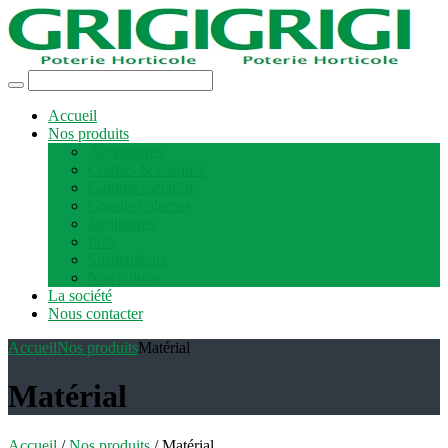
Accueil
Nos produits
Accessoires
Coupes & vasques
Gamme métaflor
Grands volumes
Jardinières
Pots
Suspensions
Nos coloris
La société
Nous contacter
Accueil
Nos produits
Matérial
Matérial
Accueil
/
Nos produits
/ Matérial