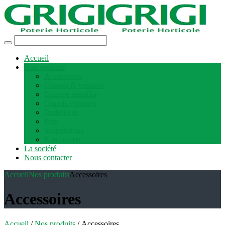
Accueil
Nos produits
Accessoires
Coupes & vasques
Gamme métaflor
Grands volumes
Jardinières
Pots
Suspensions
Nos coloris
La société
Nous contacter
Accueil
Nos produits
Accessoires
Accessoires
Accueil
/
Nos produits
/ Accessoires