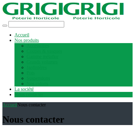
Accueil
Nos produits
Accessoires
Coupes & vasques
Gamme métaflor
Grands volumes
Jardinières
Pots
Suspensions
Nos coloris
La société
Nous contacter
Accueil
Nous contacter
Nous contacter