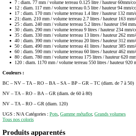
7 : diam. 77 mm / volume terreau 0.125 litre / hauteur 60mm/c
12 : diam. 117 mm / volume terreau 0.5 litre / hauteur 94 mm/
17 : diam. 170 mm / volume terreau 1.4 litre / hauteur 132 mm
21: diam. 210 mm / volume terreau 2.7 litres / hauteur 163 mm
25 : diam. 240 mm / volume terreau 5.2 litres / hauteur 194 m
30 : diam. 290 mm / volume terreau 9 litres / hauteur 234 mm/
35 : diam. 330 mm / volume terreau 13 litres / hauteur 262 mm
40 : diam. 390 mm / volume terreau 20 litres / hauteur 312 mm
50 : diam. 490 mm / volume terreau 41 litres / hauteur 385 mm
60 : diam. 590 mm / volume terreau 60 litres / hauteur 462 mm
80 : diam. 780 mm / volume terreau 175 litres / hauteur 620 m
120 : diam. 1170 mm / volume terreau 550 litres / hauteur 920 
Couleurs :
BC – NV – TA – RO – BA – SA – BP – GR – TC (diam. de 7 à 50)
NV – TA – RO – BA – GR (diam. de 60 à 80)
NV – TA – RO – GR (diam. 120)
UGS :
N/A
Catégories :
Pots
,
Gamme métaflor
,
Grands volumes
Tous nos coloris
Produits apparentés