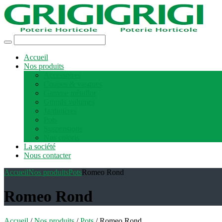
Accueil
Nos produits
Accessoires
Coupes & vasques
Gamme métaflor
Grands volumes
Jardinières
Pots
Suspensions
Nos coloris
La société
Nous contacter
Accueil
Nos produits
Pots
Romeo Rond
Romeo Rond
Accueil
/
Nos produits
/
Pots
/ Romeo Rond