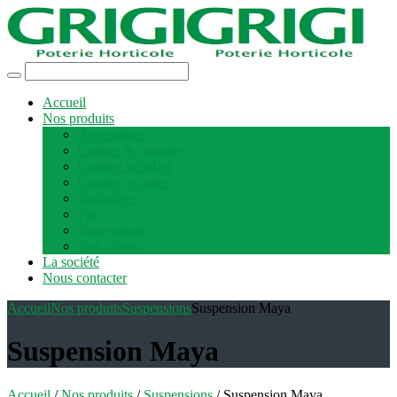
Accueil
Nos produits
Accessoires
Coupes & vasques
Gamme métaflor
Grands volumes
Jardinières
Pots
Suspensions
Nos coloris
La société
Nous contacter
Accueil
Nos produits
Suspensions
Suspension Maya
Suspension Maya
Accueil
/
Nos produits
/
Suspensions
/ Suspension Maya