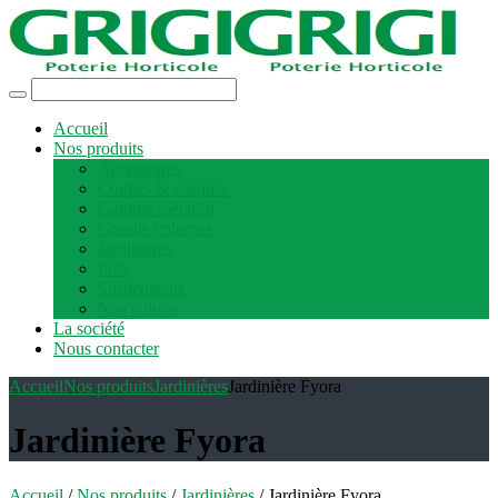
Accueil
Nos produits
Accessoires
Coupes & vasques
Gamme métaflor
Grands volumes
Jardinières
Pots
Suspensions
Nos coloris
La société
Nous contacter
Accueil
Nos produits
Jardinières
Jardinière Fyora
Jardinière Fyora
Accueil
/
Nos produits
/
Jardinières
/ Jardinière Fyora