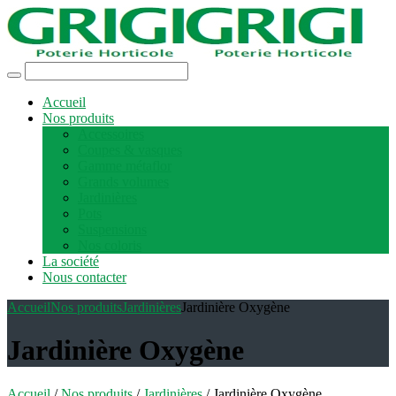
Accueil
Nos produits
Accessoires
Coupes & vasques
Gamme métaflor
Grands volumes
Jardinières
Pots
Suspensions
Nos coloris
La société
Nous contacter
Accueil
Nos produits
Jardinières
Jardinière Oxygène
Jardinière Oxygène
Accueil
/
Nos produits
/
Jardinières
/ Jardinière Oxygène