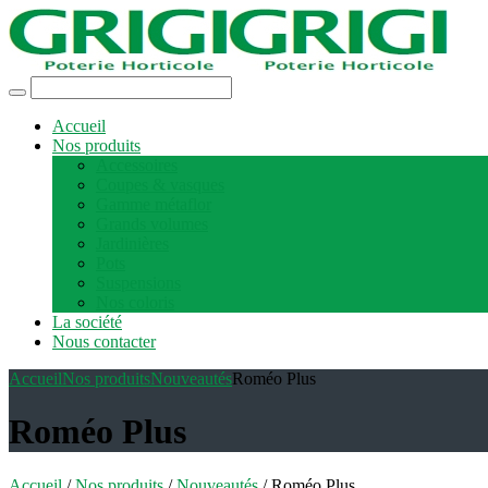
Accueil
Nos produits
Accessoires
Coupes & vasques
Gamme métaflor
Grands volumes
Jardinières
Pots
Suspensions
Nos coloris
La société
Nous contacter
Accueil
Nos produits
Nouveautés
Roméo Plus
Roméo Plus
Accueil
/
Nos produits
/
Nouveautés
/ Roméo Plus