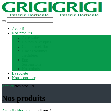
Accueil
Nos produits
Accessoires
Coupes & vasques
Gamme métaflor
Grands volumes
Jardinières
Pots
Suspensions
Nos coloris
La société
Nous contacter
Accueil
Nos produits
Nos produits
Accueil
/
Nos produits
/ Page 2